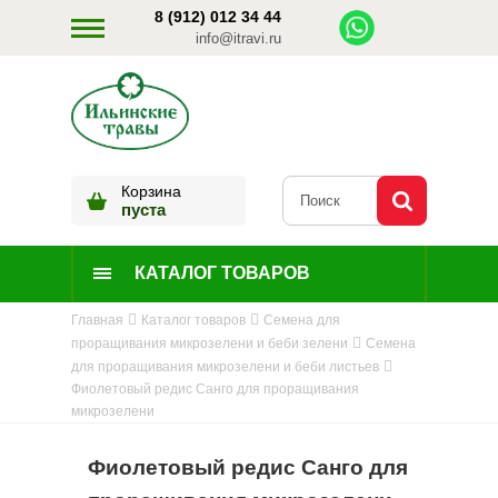
8 (912) 012 34 44
info@itravi.ru
Корзина
пуста
КАТАЛОГ ТОВАРОВ
Главная
Каталог товаров
Семена для
проращивания микрозелени и беби зелени
Семена
для проращивания микрозелени и беби листьев
Фиолетовый редис Санго для проращивания
микрозелени
Фиолетовый редис Санго для