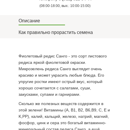
(08:00-18:00, вых.: 10:00-15:00)
Описание
Как правильно прорастить семена
Фиолетовый редис Санго - это сорт листового
редиса яркой фиолетовой окраски.
Микрозелень редиса Санго выглядит очень
красиво и может украсить любые блюда. Его
упругие ростки имеют острый вкус, который
хорошо сочетается с салатами, суши,
закусками, супами и гарнирами.
Сколько же полезных веществ содержится в
этой зелени! Витамины (A, B1, B2, B6,B9, C, E и
K,РР), калий, кальций, железо, натрий, магний,
фосфор, цинк и сера это богатый витаминно-
минеральный состав редиса Санго, а ещё