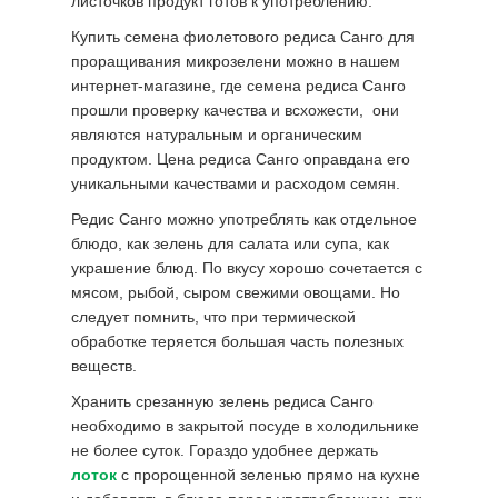
листочков продукт готов к употреблению.
Купить семена фиолетового редиса Санго для
проращивания микрозелени можно в нашем
интернет-магазине, где семена редиса Санго
прошли проверку качества и всхожести, они
являются натуральным и органическим
продуктом. Цена редиса Санго оправдана его
уникальными качествами и расходом семян.
Редис Санго можно употреблять как отдельное
блюдо, как зелень для салата или супа, как
украшение блюд. По вкусу хорошо сочетается с
мясом, рыбой, сыром свежими овощами. Но
следует помнить, что при термической
обработке теряется большая часть полезных
веществ.
Хранить срезанную зелень редиса Санго
необходимо в закрытой посуде в холодильнике
не более суток. Гораздо удобнее держать
лоток
с пророщенной зеленью прямо на кухне