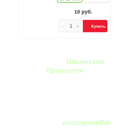
10 руб.
-
+
Купить
YouTube:
Ильинские
Проростки
Telegram:
microgreenflat