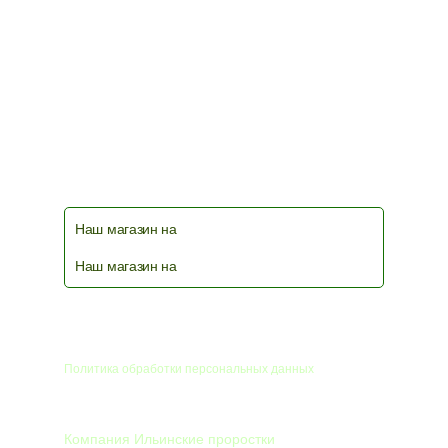
чат фермеров и любителей выращивать
микрозелень в телеграм
Наш магазин на
Наш магазин на
© 2026
Политика обработки персональных данных
КОМПАНИЯ
Компания Ильинские проростки