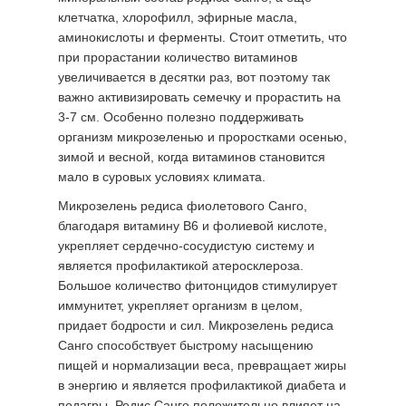
клетчатка, хлорофилл, эфирные масла,
аминокислоты и ферменты. Стоит отметить, что
при прорастании количество витаминов
увеличивается в десятки раз, вот поэтому так
важно активизировать семечку и прорастить на
3-7 см. Особенно полезно поддерживать
организм микрозеленью и проростками осенью,
зимой и весной, когда витаминов становится
мало в суровых условиях климата.
Микрозелень редиса фиолетового Санго,
благодаря витамину B6 и фолиевой кислоте,
укрепляет сердечно-сосудистую систему и
является профилактикой атеросклероза.
Большое количество фитонцидов стимулирует
иммунитет, укрепляет организм в целом,
придает бодрости и сил. Микрозелень редиса
Санго способствует быстрому насыщению
пищей и нормализации веса, превращает жиры
в энергию и является профилактикой диабета и
подагры. Редис Санго положительно влияет на