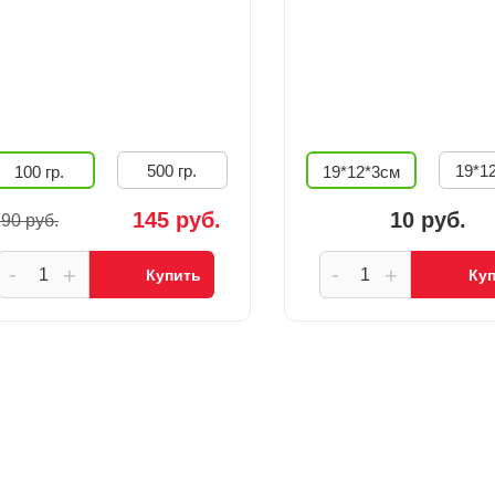
500 гр.
19*1
100 гр.
19*12*3см
145 руб.
10 руб.
90 руб.
-
-
+
+
Купить
Ку