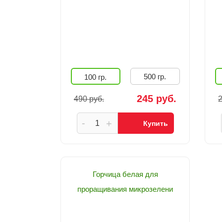
500 гр.
100 гр.
245 руб.
490 руб.
2
-
+
Купить
Горчица белая для
проращивания микрозелени