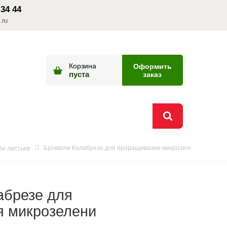
 34 44
.ru
Корзина
Оформить
пуста
заказ
Брокколи Калабрезе для проращивания микрозелени
би листьев
абрезе для
 микрозелени