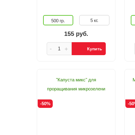
5 кг.
500 гр.
155 руб.
-
+
Купить
"Капуста микс" для
проращивания микрозелени
-50%
-5