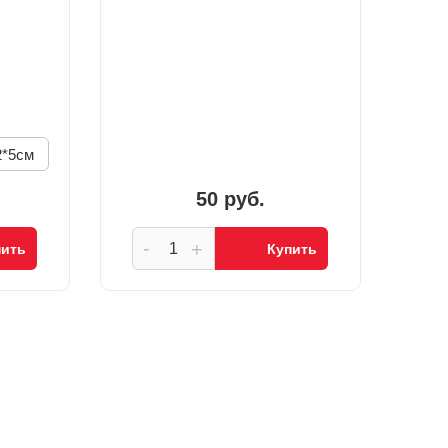
2*5см
50 руб.
-
+
пить
Купить