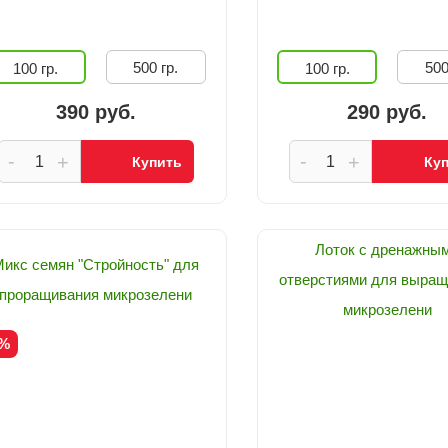
500 гр.
500
100 гр.
100 гр.
390 руб.
290 руб.
-
-
+
+
Купить
Ку
Лоток с дренажны
Микс семян "Стройность" для
отверстиями для выращ
проращивания микрозелени
микрозелени
0%