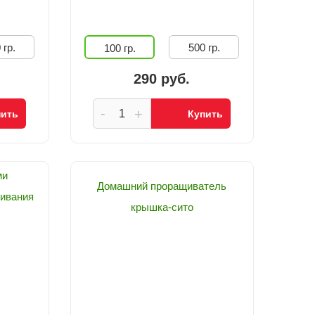
 гр.
500 гр.
100 гр.
290 руб.
-
+
пить
Купить
ми
Домашний проращиватель
ивания
крышка-сито