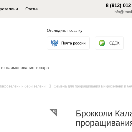
8 (912) 012
крозелени
Статьи
info@itravi
Отследить посылку
Почта россии
СДЭК
икрозелени и беби зелени
Семена для проращивания микрозелени и бе
Брокколи Кал
проращивания