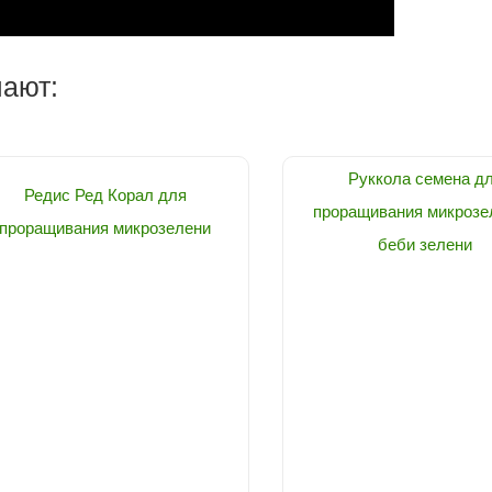
пают:
Руккола семена д
Редис Ред Корал для
проращивания микрозе
проращивания микрозелени
беби зелени