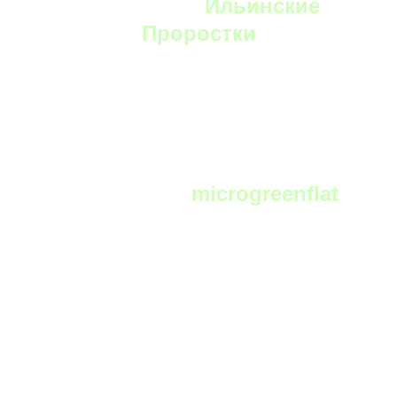
YouTube:
Ильинские
Проростки
Telegram:
microgreenflat
чат фермеров и любителей выращивать
микрозелень в телеграм