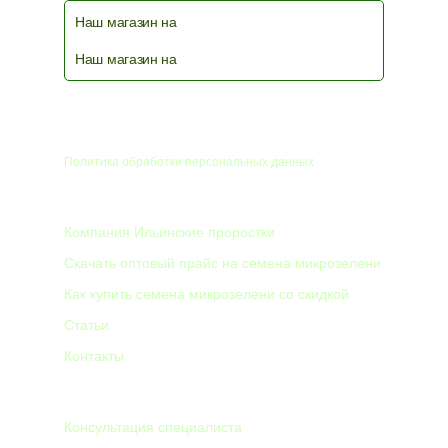
Наш магазин на
Наш магазин на
© 2026
Политика обработки персональных данных
КОМПАНИЯ
Компания Ильинские проростки
Скачать оптовый прайс на семена микрозелени
Как купить семена микрозелени со скидкой
Статьи
Контакты
8 912 012 34 44
Консультация специалиста