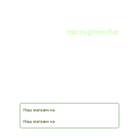
Telegram:
microgreenflat
чат фермеров и любителей выращивать
микрозелень в телеграм
Наш магазин на
Наш магазин на