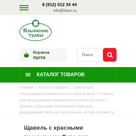
8 (912) 012 34 44
info@itravi.ru
Корзина
пуста
КАТАЛОГ ТОВАРОВ
Главная
Каталог товаров
Семена для
проращивания микрозелени и беби зелени
Семена
для проращивания микрозелени и беби листьев
Щавель с красными прожилками Лава для
выращивания беби листьев (уценка, низкая всхожесть)
Щавель с красными