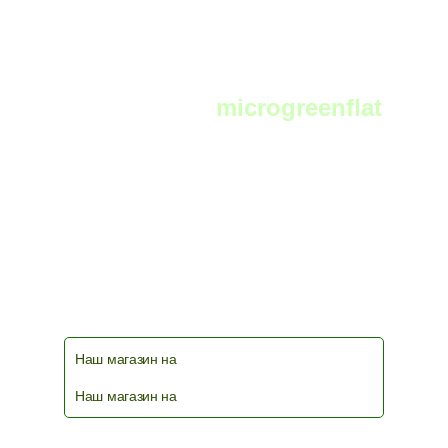
Telegram:
microgreenflat
чат фермеров и любителей выращивать
микрозелень в телеграм
Наш магазин на
Наш магазин на