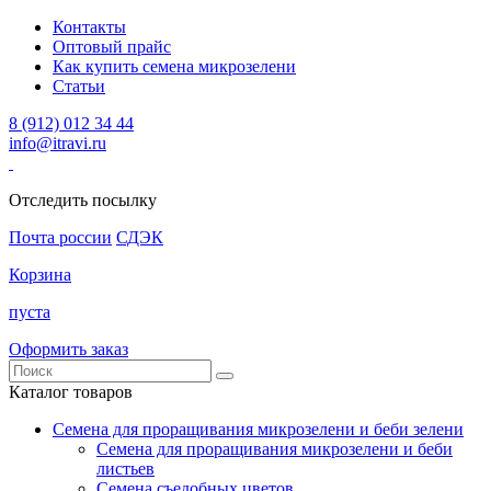
Контакты
Оптовый прайс
Как купить семена микрозелени
Статьи
8 (912) 012 34 44
info@itravi.ru
Отследить посылку
Почта россии
СДЭК
Корзина
пуста
Оформить заказ
Каталог товаров
Семена для проращивания микрозелени и беби зелени
Семена для проращивания микрозелени и беби
листьев
Семена съедобных цветов