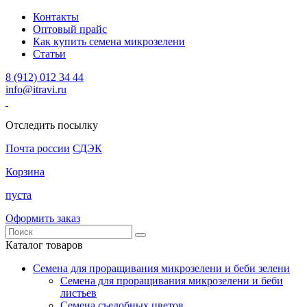
Контакты
Оптовый прайс
Как купить семена микрозелени
Статьи
8 (912) 012 34 44
info@itravi.ru
Отследить посылку
Почта россии
СДЭК
Корзина
пуста
Оформить заказ
Каталог товаров
Семена для проращивания микрозелени и беби зелени
Семена для проращивания микрозелени и беби
листьев
Семена съедобных цветов