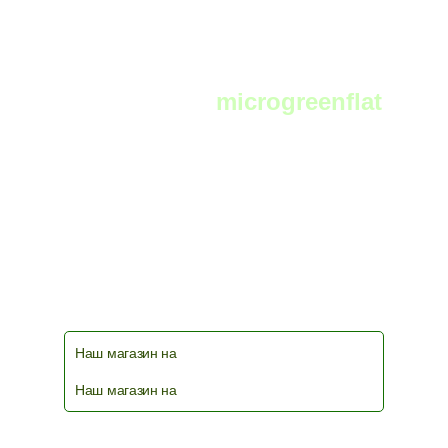
Telegram:
microgreenflat
чат фермеров и любителей выращивать
микрозелень в телеграм
Наш магазин на
Наш магазин на